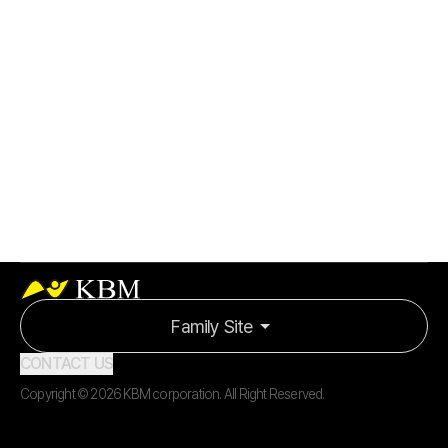
KBM Black
#000000
RGB / R00 G00 B00
CMYK / C00 M00 Y00 K100
KBM CI와 함께 하세요!
로고 다운로드
Family Site
CONTACT US
Copyright ©
2026
KBM corporation
. All Right Reserved.